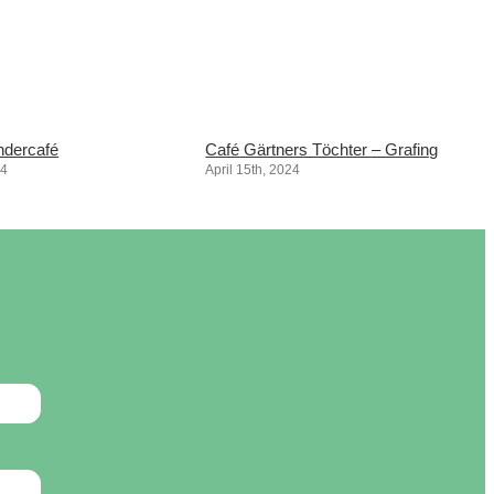
ndercafé
Café Gärtners Töchter – Grafing
24
April 15th, 2024