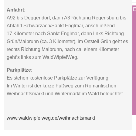
Aus datenschutzrechtlichen Gründen benötigt YouTube Ihre E
Anfahrt:
geladen zu werden.
A92 bis Deggendorf, dann A3 Richtung Regensburg bis
Abfahrt Schwarzach/Sankt Englmar, anschließend
AKZEPTIEREN
17 Kilometer nach Sankt Englmar, dann links Richtung
Grün/Maibrunn (ca. 3 Kilometer), im Ortsteil Grün geht es
rechts Richtung Maibrunn, nach ca. einem Kilometer
geht‘s links zum WaldWipfelWeg.
Parkplätze:
Es stehen kostenlose Parkplätze zur Verfügung.
Im Winter ist der kurze Fußweg zum Romantischen
Weihnachtsmarkt und Wintermarkt im Wald beleuchtet.
www.waldwipfelweg.de/weihnachtsmarkt