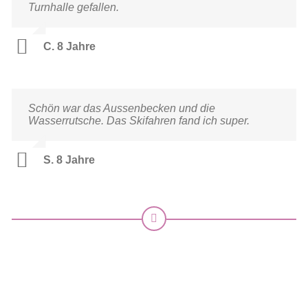
Turnhalle gefallen.
Essen hat mir sehr gut geschmeckt.
T. 2 Jahre
C. 8 Jahre
A. 5 Jahre
Schön war das Aussenbecken und die
Das Wii spielen fand ich toll und den
Wasserrutsche. Das Skifahren fand ich super.
Sternenhimmel beim Einschlafen.
S. 8 Jahre
Y. 4 Jahre