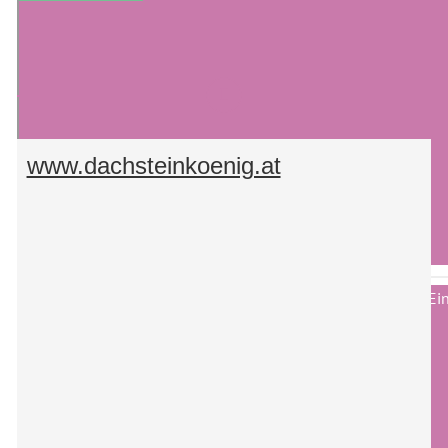
www.dachsteinkoenig.at
Aus datenschutzrechtlichen Gründen benötigt YouTube Ihre Ei
zu werden.
AKZEPTIEREN