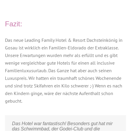
Fazit:
Das neue Leading Family Hotel & Resort Dachsteinkönig in
Gosau ist wirklich ein Familien-
Eldorado der Extraklasse.
Unsere Erwartungen wurden mehr als erfüllt und es gibt
wenige vergleichbar gute Hotels für einen all inclusive
Familienluxusurlaub. Das Ganze hat aber auch seinen
Luxuspreis. Wir hatten ein traumhaft schönes Wochenende
und sind trotz Skifahren ein Kilo schwerer ;-) Wenn es nach
den Kindern ginge, wäre der nächste Aufenthalt schon
gebucht.
Das Hotel war fantastisch! Besonders gut hat mir
Der Urlaub war total cool! Mir hat unser Zimmer,
Das Schwimmen und Schlittenfahren mit Mama war
das Schwimmbad, der Godei-Club und die
das Baden und die Sauna mit Mama gefallen. Das
toll.