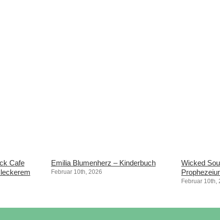
ock Cafe
Emilia Blumenherz – Kinderbuch
Wicked Soul
t leckerem
Prophezeiu
Februar 10th, 2026
Februar 10th,