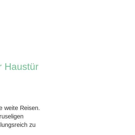
r Haustür
e weite Reisen.
ruseligen
slungsreich zu