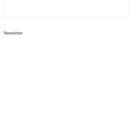
Newsletter
Abonniere unseren wöchentlichen Newsletter.
Deine E-Mail:
Vorname:
Nachname: