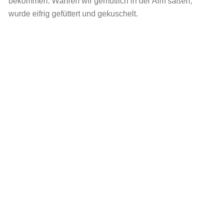
bekommen. Währen wir gemütlich in der Alm saßen,
wurde eifrig gefüttert und gekuschelt.