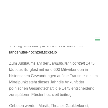
550 Jahre Landshuter
Hochzeit
🗓
Do, 26. – Sa, 28. Juni 2025
| 🕓 ab 17 Uhr (Sa ab
16 Uhr) bis 24 Uhr
📍 Burg Trausnitz | 🎟 VVK ab 24. Mai unter
landshuter-hochzeit.ticket.io
Zum Jubiläumsjahr der
Landshuter Hochzeit 1475
lädt das Burgfest mit rund 600 Mitwirkenden in
historischen Gewandungen auf die Trausnitz ein. Im
Mittelpunkt steht dieses Jahr die Ankunft der
polnischen Gesandtschaft, die 1473 entscheidend
zur späteren Fürstenhochzeit beitrug.
Geboten werden Musik, Theater, Gauklerkunst,