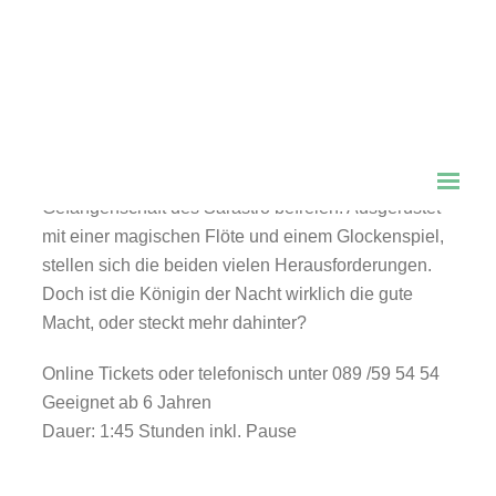
Die kleine Zauberflöte
Nach der Oper von W.A. Mozart
Prinz Tamino muss mit Hilfe des Vogelfängers
Papageno die Prinzessin Pamina aus der
Gefangenschaft des Sarastro befreien. Ausgerüstet
mit einer magischen Flöte und einem Glockenspiel,
stellen sich die beiden vielen Herausforderungen.
Doch ist die Königin der Nacht wirklich die gute
Macht, oder steckt mehr dahinter?
Online Tickets oder telefonisch unter 089 /59 54 54
Geeignet ab 6 Jahren
Dauer: 1:45 Stunden inkl. Pause