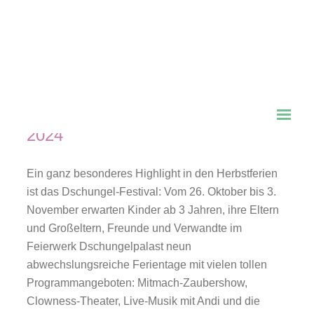
Dschungel 2024 – Das
Kulturfestival für die ganze
Familie
26. Oktober bis 03. November
2024
Ein ganz besonderes Highlight in den Herbstferien
ist das Dschungel-Festival: Vom 26. Oktober bis 3.
November erwarten Kinder ab 3 Jahren, ihre Eltern
und Großeltern, Freunde und Verwandte im
Feierwerk Dschungelpalast neun
abwechslungsreiche Ferientage mit vielen tollen
Programmangeboten: Mitmach-Zaubershow,
Clowness-Theater, Live-Musik mit Andi und die