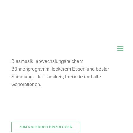
Volksfest 2026!
📅
Donnerstag, 18. Juni – Montag, 22. Juni 2026
📍 Zirkuswiese an der B 304, Haar
Fünf Tage feiern, genießen und gemeinsam Spaß
haben! Das Haarer Volksfest 2026 lockt mit zünftiger
Blasmusik, abwechslungsreichem
Bühnenprogramm, leckerem Essen und bester
Stimmung – für Familien, Freunde und alle
Generationen.
ZUM KALENDER HINZUFÜGEN