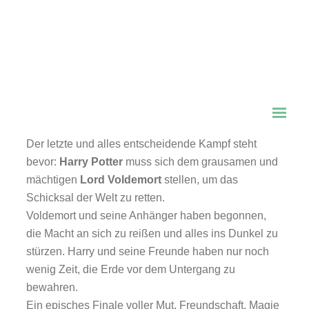
Potter und die Heiligtümer des
Todes – Teil 2“
🎟️ FSK:
12
⏳ Dauer:
130 Minuten
🎞️ Inhalt
Der letzte und alles entscheidende Kampf steht
bevor:
Harry Potter
muss sich dem grausamen und
mächtigen
Lord Voldemort
stellen, um das
Schicksal der Welt zu retten.
Voldemort und seine Anhänger haben begonnen,
die Macht an sich zu reißen und alles ins Dunkel zu
stürzen. Harry und seine Freunde haben nur noch
wenig Zeit, die Erde vor dem Untergang zu
bewahren.
Ein episches Finale voller Mut, Freundschaft, Magie