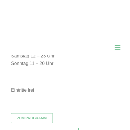
05. bis 07. September 2025
An der Isar zwischen Ludwigs- und
Maximiliansbrücke
Freitag. 17 – 23 Uhr
Samstag 12 – 23 Uhr
Sonntag 11 – 20 Uhr
Eintritte frei
ZUM PROGRAMM