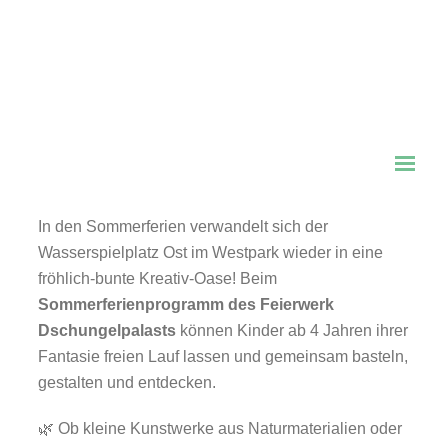
🎨
Kreativer Sommer mit dem Dschungelpalast
im Westpark!
☀️
18. bis 29. August 2025 | Montag bis Freitag |
15:00 – 18:30 Uhr
Für Kinder ab 4 Jahren | Materialkosten: 0–5
Euro
In den Sommerferien verwandelt sich der
Wasserspielplatz Ost im Westpark wieder in eine
fröhlich-bunte Kreativ-Oase! Beim
Sommerferienprogramm des Feierwerk
Dschungelpalasts
können Kinder ab 4 Jahren ihrer
Fantasie freien Lauf lassen und gemeinsam basteln,
gestalten und entdecken.
🌿 Ob kleine Kunstwerke aus Naturmaterialien oder