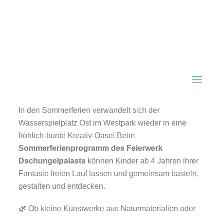
🎨
Kreativer Sommer mit dem Dschungelpalast
im Westpark!
☀️
18. bis 29. August 2025 | Montag bis Freitag |
15:00 – 18:30 Uhr
Für Kinder ab 4 Jahren | Materialkosten: 0–5
Euro
In den Sommerferien verwandelt sich der
Wasserspielplatz Ost im Westpark wieder in eine
fröhlich-bunte Kreativ-Oase! Beim
Sommerferienprogramm des Feierwerk
Dschungelpalasts
können Kinder ab 4 Jahren ihrer
Fantasie freien Lauf lassen und gemeinsam basteln,
gestalten und entdecken.
🌿 Ob kleine Kunstwerke aus Naturmaterialien oder