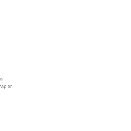
as
apier