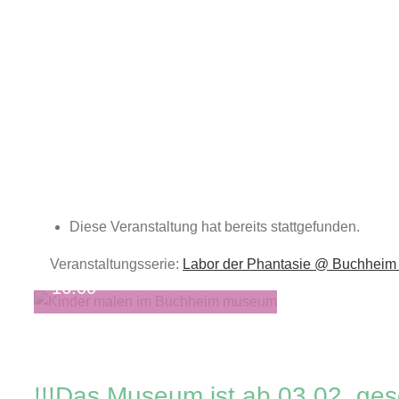
Zum
Inhalt
springen
Labor der Phantasie @
Diese Veranstaltung hat bereits stattgefunden.
Buchheim Museum
22. Februar 2025 @ 11:00
-
Veranstaltungsserie:
Labor der Phantasie @ Buchhei
16:00
!!!Das Museum ist ab 03.02. ge