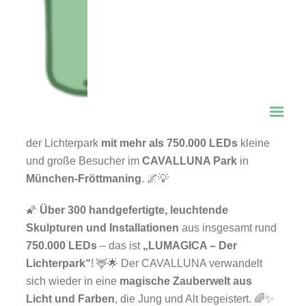
✨ „LUMAGICA – Der
Lichterpark“ ist wieder in
München! ✨
📅
Vom 15. November bis 15. Februar
verzaubert
der Lichterpark
mit mehr als 750.000 LEDs
kleine
und große Besucher im
CAVALLUNA Park
in
München-Fröttmaning
. 🌌💡
🌠
Über 300 handgefertigte, leuchtende
Skulpturen und Installationen
aus insgesamt rund
750.000 LEDs
– das ist
„LUMAGICA – Der
Lichterpark“
! 🦌🌟 Der CAVALLUNA verwandelt
sich wieder in eine
magische Zauberwelt aus
Licht und Farben
, die Jung und Alt begeistert. 🌈✨