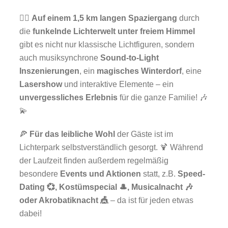
🚶‍♂️
Auf einem 1,5 km langen Spaziergang
durch
die
funkelnde Lichterwelt unter freiem Himmel
gibt es nicht nur klassische Lichtfiguren, sondern
auch musiksynchrone
Sound-to-Light
Inszenierungen
, ein
magisches Winterdorf
, eine
Lasershow
und interaktive Elemente – ein
unvergessliches Erlebnis
für die ganze Familie! 🎶
💫
🍕
Für das leibliche Wohl
der Gäste ist im
Lichterpark selbstverständlich gesorgt. 🍹 Während
der Laufzeit finden außerdem regelmäßig
besondere
Events und Aktionen
statt, z.B.
Speed-
Dating 💞, Kostümspecial 🎩, Musicalnacht 🎶
oder Akrobatiknacht 🎪
– da ist für jeden etwas
dabei!