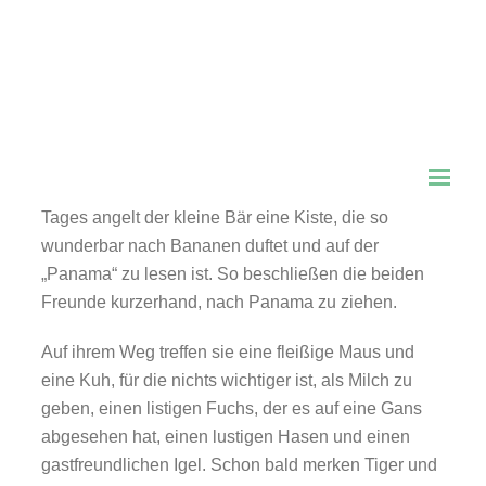
nach Janosch
Geeignet ab 4 Jahren
Der kleine Bär und der kleine Tiger leben gemütlich
in ihrem kleinen Haus am Fluss. Eines schönen
Tages angelt der kleine Bär eine Kiste, die so
wunderbar nach Bananen duftet und auf der
„Panama“ zu lesen ist. So beschließen die beiden
Freunde kurzerhand, nach Panama zu ziehen.
Auf ihrem Weg treffen sie eine fleißige Maus und
eine Kuh, für die nichts wichtiger ist, als Milch zu
geben, einen listigen Fuchs, der es auf eine Gans
abgesehen hat, einen lustigen Hasen und einen
gastfreundlichen Igel. Schon bald merken Tiger und