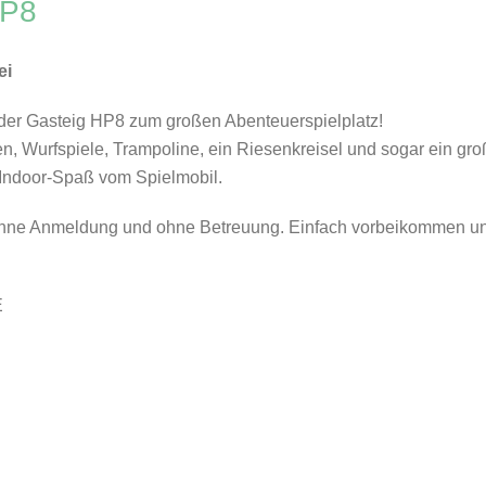
HP8
ei
 der Gasteig HP8 zum großen Abenteuerspielplatz!
n, Wurfspiele, Trampoline, ein Riesenkreisel und sogar ein gr
d Indoor-Spaß vom Spielmobil.
– ohne Anmeldung und ohne Betreuung. Einfach vorbeikommen u
E