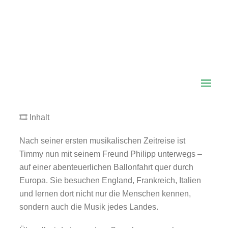
📅 Sonntag, 25. Januar 2026
⏰ Beginn: 12:30 Uhr
📍 Ort: Gasteig HP8, Saal X, München
🎟️ Tickets: über Veranstalter sichern
🎭 Genre: Musiktheater, Familie, Kinder
👧 Altersempfehlung: ca. 5–12 Jahre
⏳ Dauer: ca. 50 Minuten
🎞️ Inhalt
Nach seiner ersten musikalischen Zeitreise ist
Timmy nun mit seinem Freund Philipp unterwegs –
auf einer abenteuerlichen Ballonfahrt quer durch
Europa. Sie besuchen England, Frankreich, Italien
und lernen dort nicht nur die Menschen kennen,
sondern auch die Musik jedes Landes.