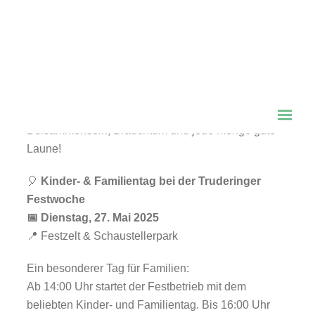
📅
Freitag, 23. Mai – Sonntag, 1. Juni 2025
Die Truderinger Festwoche lädt wieder zu zehn
Tagen voller Stimmung, Musik, kulinarischer
Highlights und einem bunten Programm für die
ganze Familie ein. Freut euch auf geselliges
Beisammensein, Brauchtum und jede Menge gute
Laune!
🎈
Kinder- & Familientag bei der Truderinger
Festwoche
📅 Dienstag, 27. Mai 2025
📍 Festzelt & Schaustellerpark
Ein besonderer Tag für Familien:
Ab 14:00 Uhr startet der Festbetrieb mit dem
beliebten Kinder- und Familientag. Bis 16:00 Uhr