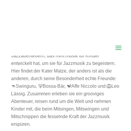
ausverkaufte – Jazz-Kinderkonzert „Matze mit der
blauen Tatze“ nochmals aufführen! Die gute
Nachricht ist: Ihr habt die einmalige Gelegenheit,
diese Veranstaltung zu einem reduzierten Preis von
9€ zu besuchen.
„Matze mit der blauen Tatze“ ist das erste von 5
Jazzabenteuern, das mini.musik für Kinder
entwickelt hat, um sie für Jazzmusik zu begeistern.
Hier findet der Kater Matze, der anders ist als die
anderen, durch seine Besonderheit echte Freunde:
🦘Swinguru, 🐻Bossa-Bär, 🐒Affe Niccolo und 🦁Leo
Lässig. Zusammen erleben sie ein grooviges
Abenteuer, reisen rund um die Welt und nehmen
Kinder mit, die beim Mitsingen, Mitswingen und
Mitschnippen die fesselnde Kraft der Jazzmusik
erspüren.