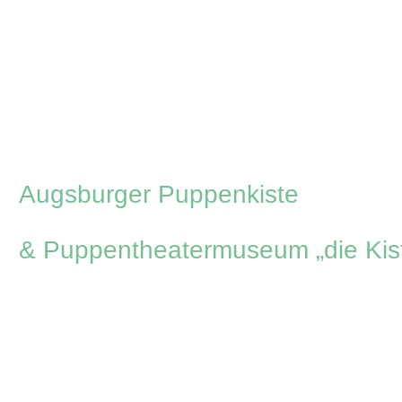
Zum
Inhalt
springen
Augsburger Puppenkiste
& Puppentheatermuseum „die Kis