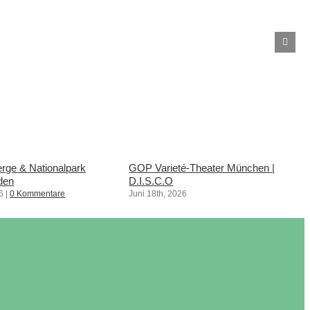
rge & Nationalpark
GOP Varieté-Theater München |
den
D.I.S.C.O
6
|
0 Kommentare
Juni 18th, 2026