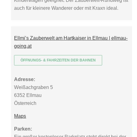
Kinderwagen geeignet. Der Zauberwelt-Rundweg ist
auch für kleinere Wanderer oder mit Kraxn ideal.
Ellmi’s Zauberwelt am Hartkaiser in Ellmau | ellmau-
going.at
ÖFFNUNGS- & FAHRZEITEN DER BAHNEN
Adresse:
Weißachgraben 5
6352 Ellmau
Österreich
Maps
Parken:
Ein großer kostenloser Parkplatz steht direkt bei der