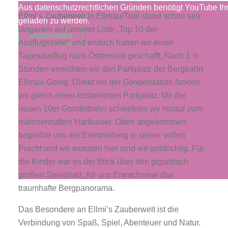
Aus datenschutzrechtlichen Gründen benötigt YouTube Ih
Ellmi’s Zauberwelt in Ellmau/Tirol stand schon seit
geladen zu werden.
längerem auf unserer Liste „Top 10 der
AKZEPTIEREN
Ausflugsziele“ und endlich haben wir einen
Tagesausflug nach Österreich geschafft. Nach 1 ½
Stunden erreichten wir den Parkplatz der Bergbahn
Ellmau-Going. Direkt vor der Gondelstation fanden
wir gleich einen kostenlosen Parkplatz. Mit der
neuen 10er Gondelbahn schwebten wir hinauf zum
märchenhaften Hartkaiser. Oben angekommen
begrüßte uns der Erlebnisberg in seiner vollen
Pracht und wir wussten hier sind wir goldrichtig. Für
die Kinder war es der Blick über den gigantisch
großen Spielplatz, für uns Erwachsene das
traumhafte Bergpanorama.
Das Besondere an Ellmi’s Zauberwelt ist die
Verbindung von Spaß, Spiel, Abenteuer und Natur.