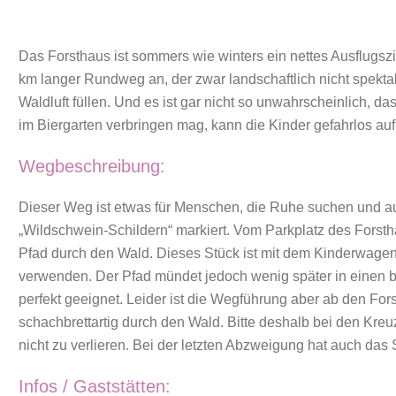
Das Forsthaus ist sommers wie winters ein nettes Ausflugszi
km langer Rundweg an, der zwar landschaftlich nicht spektak
Waldluft füllen. Und es ist gar nicht so unwahrscheinlich, da
im Biergarten verbringen mag, kann die Kinder gefahrlos au
Wegbeschreibung:
Dieser Weg ist etwas für Menschen, die Ruhe suchen und auc
„Wildschwein-Schildern“ markiert. Vom Parkplatz des Forsth
Pfad durch den Wald. Dieses Stück ist mit dem Kinderwagen ho
verwenden. Der Pfad mündet jedoch wenig später in einen b
perfekt geeignet. Leider ist die Wegführung aber ab den For
schachbrettartig durch den Wald. Bitte deshalb bei den Kr
nicht zu verlieren. Bei der letzten Abzweigung hat auch das S
Infos / Gaststätten: