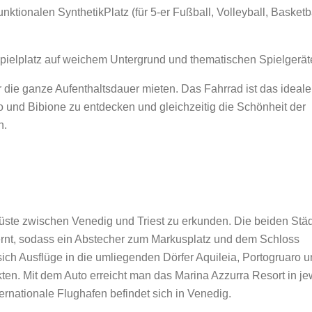
nktionalen SynthetikPlatz (für 5-er Fußball, Volleyball, Basketb
Spielplatz auf weichem Untergrund und thematischen Spielgerät
 die ganze Aufenthaltsdauer mieten. Das Fahrrad ist das ideale
und Bibione zu entdecken und gleichzeitig die Schönheit der
n.
küste zwischen Venedig und Triest zu erkunden. Die beiden Stä
ernt, sodass ein Abstecher zum Markusplatz und dem Schloss
sich Ausflüge in die umliegenden Dörfer Aquileia, Portogruaro 
kten. Mit dem Auto erreicht man das Marina Azzurra Resort in je
rnationale Flughafen befindet sich in Venedig.