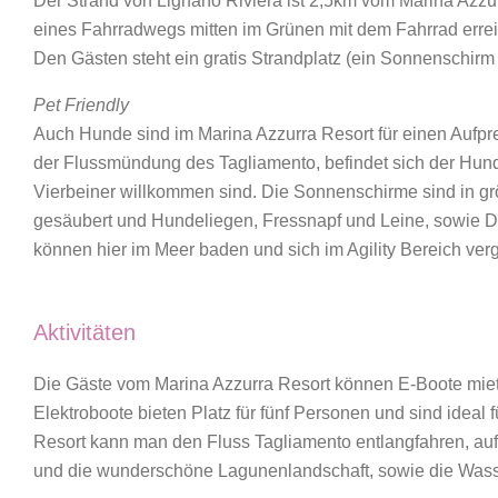
Der Strand von Lignano Riviera ist 2,5km vom Marina Azzu
eines Fahrradwegs mitten im Grünen mit dem Fahrrad erre
Den Gästen steht ein gratis Strandplatz (ein Sonnenschir
Pet Friendly
Auch Hunde sind im Marina Azzurra Resort für einen Aufpre
der Flussmündung des Tagliamento, befindet sich der Hund
Vierbeiner willkommen sind. Die Sonnenschirme sind in g
gesäubert und Hundeliegen, Fressnapf und Leine, sowie 
können hier im Meer baden und sich im Agility Bereich ve
Aktivitäten
Die Gäste vom Marina Azzurra Resort können E-Boote mi
Elektroboote bieten Platz für fünf Personen und sind ideal
Resort kann man den Fluss Tagliamento entlangfahren, auf
und die wunderschöne Lagunenlandschaft, sowie die Wass