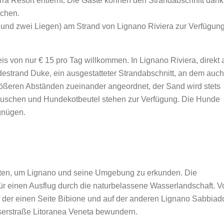
rra Resort entfernt. Die Gäste können den Strandabschnitt dank
ichen.
m und zwei Liegen) am Strand von Lignano Riviera zur Verfügung
is von nur € 15 pro Tag willkommen. In Lignano Riviera, direkt 
estrand Duke, ein ausgestatteter Strandabschnitt, an dem auc
rößeren Abständen zueinander angeordnet, der Sand wird stets
Duschen und Hundekotbeutel stehen zur Verfügung. Die Hunde
rgnügen.
eten, um Lignano und seine Umgebung zu erkunden. Die
 für einen Ausflug durch die naturbelassene Wasserlandschaft. 
 der einen Seite Bibione und auf der anderen Lignano Sabbiad
erstraße Litoranea Veneta bewundern.