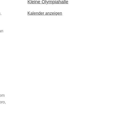
Kleine Olympiahalle
Kalender anzeigen
.
an
h
Vom
oro,