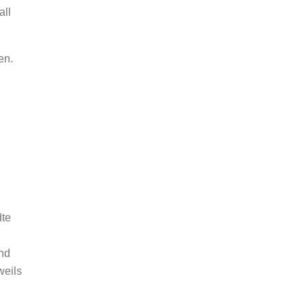
all
en.
dte
und
weils