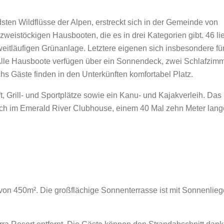
ten Wildflüsse der Alpen, erstreckt sich in der Gemeinde von
weistöckigen Hausbooten, die es in drei Kategorien gibt. 46 l
weitläufigen Grünanlage. Letztere eigenen sich insbesondere fü
Alle Hausboote verfügen über ein Sonnendeck, zwei Schlafzim
s Gäste finden in den Unterkünften komfortabel Platz.
 Grill- und Sportplätze sowie ein Kanu- und Kajakverleih. Das
sich im Emerald River Clubhouse, einem 40 Mal zehn Meter lan
 von 450m². Die großflächige Sonnenterrasse ist mit Sonnenlie