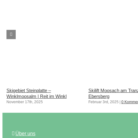
Skigebiet Steinplatte –
Skilift Moosach am Tran
Winklmoosalm | Reit im Winkl
Ebersberg
November 17th, 2025
Februar 3rd, 2025
|
0 Kommen
Über uns