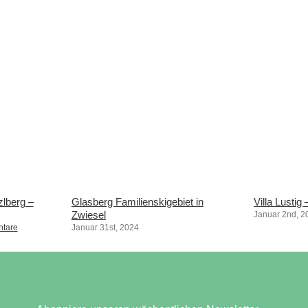
zlberg –
Glasberg Familienskigebiet in
Villa Lustig
Zwiesel
Januar 2nd, 2
tare
Januar 31st, 2024