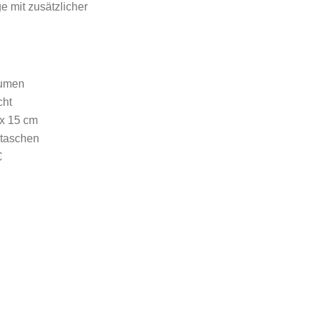
e mit zusätzlicher
lumen
cht
 x 15 cm
ntaschen
€