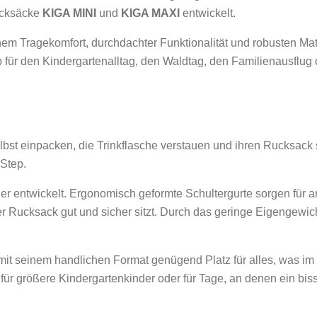
ucksäcke
KIGA MINI
und
KIGA MAXI
entwickelt.
m Tragekomfort, durchdachter Funktionalität und robusten Mate
b für den Kindergartenalltag, den Waldtag, den Familienausflu
lbst einpacken, die Trinkflasche verstauen und ihren Rucksack s
Step.
nder entwickelt. Ergonomisch geformte Schultergurte sorgen fü
er Rucksack gut und sicher sitzt. Durch das geringe Eigengewich
t mit seinem handlichen Format genügend Platz für alles, was im 
 für größere Kindergartenkinder oder für Tage, an denen ein bi