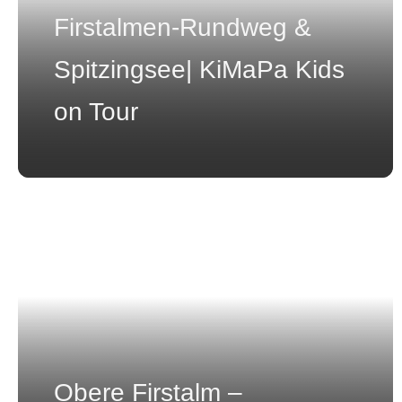
Firstalmen-Rundweg &
Spitzingsee| KiMaPa Kids
on Tour
Obere Firstalm –