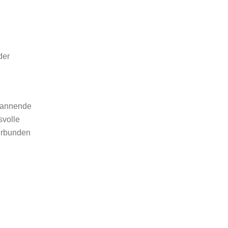
der
spannende
svolle
erbunden