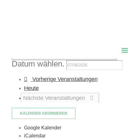
Hinweis
Es wurden keine Ergebnisse gefunden.
Heute
Anstehende
Anstehende
Datum wählen.
Vorherige
Veranstaltungen
Heute
Nächste
Veranstaltungen
KALENDER ABONNIEREN
Google Kalender
iCalendar