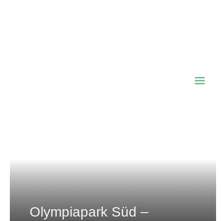
Kloster Benediktbeuern &
Klosterrundweg
Olympiapark Süd –